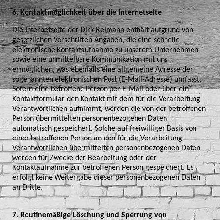
6. Kontaktmöglichkeit über die Internetseite
Die Internetseite der Dirk Reimann enthält aufgrund von
gesetzlichen Vorschriften Angaben, die eine schnelle
elektronische Kontaktaufnahme zu unserem Unternehmen
sowie eine unmittelbare Kommunikation mit uns
ermöglichen, was ebenfalls eine allgemeine Adresse der
sogenannten elektronischen Post (E-Mail-Adresse) umfasst.
Sofern eine betroffene Person per E-Mail oder über ein
Kontaktformular den Kontakt mit dem für die Verarbeitung
Verantwortlichen aufnimmt, werden die von der betroffenen
Person übermittelten personenbezogenen Daten
automatisch gespeichert. Solche auf freiwilliger Basis von
einer betroffenen Person an den für die Verarbeitung
Verantwortlichen übermittelten personenbezogenen Daten
werden für Zwecke der Bearbeitung oder der
Kontaktaufnahme zur betroffenen Person gespeichert. Es
erfolgt keine Weitergabe dieser personenbezogenen Daten
an Dritte.
7. Routinemäßige Löschung und Sperrung von