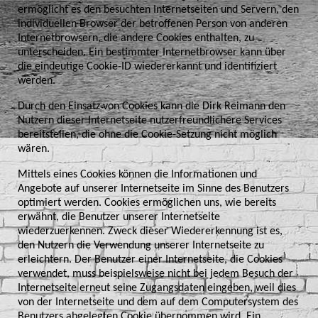
ermöglicht es den besuchten Internetseiten und Servern, den
individuellen Browser der betroffenen Person von anderen
Internetbrowsern, die andere Cookies enthalten, zu
unterscheiden. Ein bestimmter Internetbrowser kann über
die eindeutige Cookie-ID wiedererkannt und identifiziert
werden.
Durch den Einsatz von Cookies kann die Dirk Reimann den
Nutzern dieser Internetseite nutzerfreundlichere Services
bereitstellen, die ohne die Cookie-Setzung nicht möglich
wären.
Mittels eines Cookies können die Informationen und
Angebote auf unserer Internetseite im Sinne des Benutzers
optimiert werden. Cookies ermöglichen uns, wie bereits
erwähnt, die Benutzer unserer Internetseite
wiederzuerkennen. Zweck dieser Wiedererkennung ist es,
den Nutzern die Verwendung unserer Internetseite zu
erleichtern. Der Benutzer einer Internetseite, die Cookies
verwendet, muss beispielsweise nicht bei jedem Besuch der
Internetseite erneut seine Zugangsdaten eingeben, weil dies
von der Internetseite und dem auf dem Computersystem des
Benutzers abgelegten Cookie übernommen wird. Ein