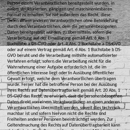
Person einem Verantwortlichen bereitgestellt wurden, in
einem strukturierten, gängigen und maschinenlesbaren
Format zu erhalten. Sie hat außerdem das Recht, diese
Daten einem anderen Verantwortlichen ohne Behinderung
durch den Verantwortlichen, dem die personenbezogenen
Daten bereitgestellt wurden, zu übermitteln, sofern die
Verarbeitung auf der Einwilligung gemäß Art. 6 Abs. 1
Buchstabe a DS-GVO oder Art. 9 Abs. 2 Buchstabe a DS-GVO
oder auf einem Vertrag gemäß Art. 6 Abs. 1 Buchstabe b DS-
GVO beruht und die Verarbeitung mithilfe automatisierter
Verfahren erfolgt, sofern die Verarbeitung nicht für die
Wahrnehmung einer Aufgabe erforderlich ist, die im
öffentlichen Interesse liegt oder in Ausübung öffentlicher
Gewalt erfolgt, welche dem Verantwortlichen übertragen
wurde. Ferner hat die betroffene Person bei der Ausübung
ihres Rechts auf Datenübertragbarkeit gemäß Art. 20 Abs. 1
DS-GVO das Recht, zu erwirken, dass die personenbezogenen
Daten direkt von einem Verantwortlichen an einen anderen
Verantwortlichen übermittelt werden, soweit dies technisch
machbar ist und sofern hiervon nicht die Rechte und
Freiheiten anderer Personen beeinträchtigt werden. Zur
Geltendmachung des Rechts auf Datenübertragbarkeit kann