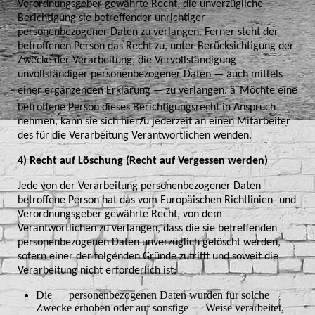
Verordnungsgeber gewährte Recht, die unverzügliche
Berichtigung sie betreffender unrichtiger
personenbezogener Daten zu verlangen. Ferner steht der
betroffenen Person das Recht zu, unter Berücksichtigung der
Zwecke der Verarbeitung, die Vervollständigung
unvollständiger personenbezogener Daten — auch mittels
einer ergänzenden Erklärung — zu verlangen. â¨Möchte eine
betroffene Person dieses Berichtigungsrecht in Anspruch
nehmen, kann sie sich hierzu jederzeit an einen Mitarbeiter
des für die Verarbeitung Verantwortlichen wenden.
4) Recht auf Löschung (Recht auf Vergessen werden)
Jede von der Verarbeitung personenbezogener Daten
betroffene Person hat das vom Europäischen Richtlinien- und
Verordnungsgeber gewährte Recht, von dem
Verantwortlichen zu verlangen, dass die sie betreffenden
personenbezogenen Daten unverzüglich gelöscht werden,
sofern einer der folgenden Gründe zutrifft und soweit die
Verarbeitung nicht erforderlich ist:
Die personenbezogenen Daten wurden für solche
Zwecke erhoben oder auf sonstige Weise verarbeitet,