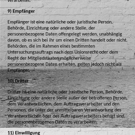
verarbeitet.
9) Empfänger
Empfänger ist eine natürliche oder juristische Person,
Behörde, Einrichtung oder andere Stelle, der
personenbezogene Daten offengelegt werden, unabhängig
davon, ob es sich bei ihr um einen Dritten handelt oder nicht.
Behörden, die im Rahmen eines bestimmten
Untersuchungsauftrags nach dem Unionsrecht oder dem
Recht der Mitgliedstaaten möglicherweise
personenbezogene Daten erhalten, gelten jedoch nicht als
Empfänger.
10) Dritter
Dritter ist eine natürliche oder juristische Person, Behörde,
Einrichtung oder andere Stelle außer der betroffenen Person,
dem Verantwortlichen, dem Auftragsverarbeiter und den
Personen, die unter der unmittelbaren Verantwortung des
Verantwortlichen oder des Auftragsverarbeiters befugt sind,
die personenbezogenen Daten zu verarbeiten.
11) Einwilligung