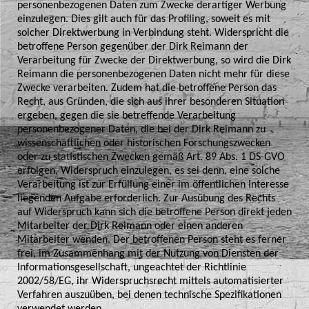
personenbezogenen Daten zum Zwecke derartiger Werbung
einzulegen. Dies gilt auch für das Profiling, soweit es mit
solcher Direktwerbung in Verbindung steht. Widerspricht die
betroffene Person gegenüber der Dirk Reimann der
Verarbeitung für Zwecke der Direktwerbung, so wird die Dirk
Reimann die personenbezogenen Daten nicht mehr für diese
Zwecke verarbeiten. Zudem hat die betroffene Person das
Recht, aus Gründen, die sich aus ihrer besonderen Situation
ergeben, gegen die sie betreffende Verarbeitung
personenbezogener Daten, die bei der Dirk Reimann zu
wissenschaftlichen oder historischen Forschungszwecken
oder zu statistischen Zwecken gemäß Art. 89 Abs. 1 DS-GVO
erfolgen, Widerspruch einzulegen, es sei denn, eine solche
Verarbeitung ist zur Erfüllung einer im öffentlichen Interesse
liegenden Aufgabe erforderlich. Zur Ausübung des Rechts
auf Widerspruch kann sich die betroffene Person direkt jeden
Mitarbeiter der Dirk Reimann oder einen anderen
Mitarbeiter wenden. Der betroffenen Person steht es ferner
frei, im Zusammenhang mit der Nutzung von Diensten der
Informationsgesellschaft, ungeachtet der Richtlinie
2002/58/EG, ihr Widerspruchsrecht mittels automatisierter
Verfahren auszuüben, bei denen technische Spezifikationen
verwendet werden.