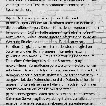
Daten und Informationen, die der Gefahrenabwehr im Falle
von Angriffen auf unsere informationstechnologischen
Systeme dienen.
Bei der Nutzung dieser allgemeinen Daten und
Informationen zieht die Dirk Reimann keine Rückschlüsse auf
die betroffene Person. Diese Informationen werden vielmehr
benötigt, um (1) die Inhalte unserer Internetseite korrekt
auszuliefern, (2) die Inhalte unserer Internetseite sowie die
Werbung für diese zu optimieren, (3) die dauerhafte
Funktionsfähigkeit unserer informationstechnologischen
Systeme und der Technik unserer Internetseite zu
gewährleisten sowie (4) um Strafverfolgungsbehörden im
Falle eines Cyberangriffes die zur Strafverfolgung
notwendigen Informationen bereitzustellen. Diese anonym
erhobenen Daten und Informationen werden durch die Dirk
Reimann daher einerseits statistisch und ferner mit dem Ziel
ausgewertet, den Datenschutz und die Datensicherheit in
unserem Unternehmen zu erhöhen, um auch ein optimales
Schutzniveau für die von uns verarbeiteten
personenbezogenen Daten sicherzustellen. Die anonymen
Daten der Server-Logfiles werden getrennt von allen durch
eine betroffene Person angegebenen personenbezogenen