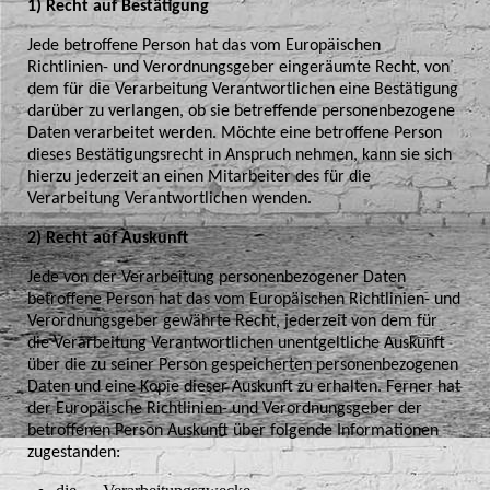
1) Recht auf Bestätigung
Jede betroffene Person hat das vom Europäischen
Richtlinien- und Verordnungsgeber eingeräumte Recht, von
dem für die Verarbeitung Verantwortlichen eine Bestätigung
darüber zu verlangen, ob sie betreffende personenbezogene
Daten verarbeitet werden. Möchte eine betroffene Person
dieses Bestätigungsrecht in Anspruch nehmen, kann sie sich
hierzu jederzeit an einen Mitarbeiter des für die
Verarbeitung Verantwortlichen wenden.
2) Recht auf Auskunft
Jede von der Verarbeitung personenbezogener Daten
betroffene Person hat das vom Europäischen Richtlinien- und
Verordnungsgeber gewährte Recht, jederzeit von dem für
die Verarbeitung Verantwortlichen unentgeltliche Auskunft
über die zu seiner Person gespeicherten personenbezogenen
Daten und eine Kopie dieser Auskunft zu erhalten. Ferner hat
der Europäische Richtlinien- und Verordnungsgeber der
betroffenen Person Auskunft über folgende Informationen
zugestanden: