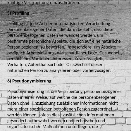
künftige Verarbeitung einzuschränken.
5) Profiling
Profiling ist jede Art der automatisierten Verarbeitung
personenbezogener Daten, die darin besteht, dass diese
personenbezogenen Daten verwendet werden, um
bestimmte persönliche Aspekte, die sich auf eine natürliche
Person beziehen, zu bewerten, insbesondere, um Aspekte
bezüglich Arbeitsleistung, wirtschaftlicher Lage, Gesundheit,
persönlicher Vorlieben, Interessen, Zuverlässigkeit,
Verhalten, Aufenthaltsort oder Ortswechsel dieser
natürlichen Person zu analysieren oder vorherzusagen.
6) Pseudonymisierung
Pseudonymisierung ist die Verarbeitung personenbezogener
Daten in einer Weise, auf welche die personenbezogenen
Daten ohne Hinzuziehung zusätzlicher Informationen nicht
mehr einer spezifischen betroffenen Person zugeordnet
werden können, sofern diese zusätzlichen Informationen
gesondert aufbewahrt werden und technischen und
organisatorischen Maßnahmen unterliegen, die