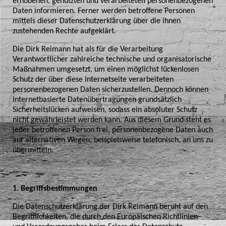
erhobenen, genutzten und verarbeiteten personenbezogenen
Daten informieren. Ferner werden betroffene Personen
mittels dieser Datenschutzerklärung über die ihnen
zustehenden Rechte aufgeklärt.
Die Dirk Reimann hat als für die Verarbeitung
Verantwortlicher zahlreiche technische und organisatorische
Maßnahmen umgesetzt, um einen möglichst lückenlosen
Schutz der über diese Internetseite verarbeiteten
personenbezogenen Daten sicherzustellen. Dennoch können
Internetbasierte Datenübertragungen grundsätzlich
Sicherheitslücken aufweisen, sodass ein absoluter Schutz
nicht gewährleistet werden kann. Aus diesem Grund steht es
jeder betroffenen Person frei, personenbezogene Daten auch
auf alternativen Wegen, beispielsweise telefonisch, an uns zu
übermitteln.
1. Begriffsbestimmungen
Die Datenschutzerklärung der Dirk Reimann beruht auf den
Begrifflichkeiten, die durch den Europäischen Richtlinien-