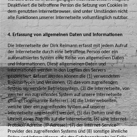
Deaktiviert die betroffene Person die Setzung von Cookies in
dem genutzten Internetbrowser, sind unter Umständen nicht
alle Funktionen unserer Internetseite vollumfänglich nutzbar.
4. Erfassung von allgemeinen Daten und Informationen
Die Internetseite der Dirk Reimann erfasst mit jedem Aufruf
der Internetseite durch eine betroffene Person oder ein
automatisiertes System eine Reihe von allgemeinen Daten
und Informationen. Diese allgemeinen Daten und
Informationen werden in den Logfiles des Servers
gespeichert. Erfasst werden können die (1) verwendeten
Browsertypen und Versionen, (2) das vom zugreifenden
System verwendete Betriebssystem, (3) die Internetseite, von
welcher ein zugreifendes System auf unsere Internetseite
gelangt (sogenannte Referrer), (4) die Unterwebseiten,
welche über ein zugreifendes System auf unserer
Internetseite angesteuert werden, (5) das Datum und die
Uhrzeit eines Zugriffs auf die Internetseite, (6) eine Internet-
Protokoll-Adresse (IP-Adresse), (7) der Internet-Service-
Provider des zugreifenden Systems und (8) sonstige ähnliche