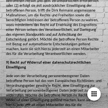
betroffenen Person und dem Verantwortlichen erforderlich
oder (2) erfolgt sie mit ausdrücklicher Einwilligung der
betroffenen Person, trifft die Dirk Reimann angemessene
Maßnahmen, um die Rechte und Freiheiten sowie die
berechtigten Interessen der betroffenen Person zu wahren,
wozu mindestens das Recht auf Erwirkung des Eingreifens
einer Person seitens des Verantwortlichen, auf Darlegung
des eigenen Standpunkts und auf Anfechtung der
Entscheidung gehört. Möchte die betroffene Person Rechte
mit Bezug auf automatisierte Entscheidungen geltend
machen, kann sie sich hierzu jederzeit an einen Mitarbeiter
des für die Verarbeitung Verantwortlichen wenden.
9) Recht auf Widerruf einer datenschutzrechtlichen
Einwilligung
Jede von der Verarbeitung personenbezogener Daten
betroffene Person hat das vom Europäischen Richtlinien- und
Verordnungsgeber gewährte Recht, eine Einwilligung zur
Verarbeitung personenbezogener Daten jederzeit zu
widerrufen. Möchte die betroffene Person ihr Recht auf
Widerruf einer Einwilligung geltend machen, kann sie sich
hierzu jederzeit an einen Mitarbeiter des für die