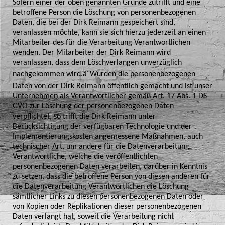
Sofern einer der oben genannten Gründe zutrifft und eine
betroffene Person die Löschung von personenbezogenen
Daten, die bei der Dirk Reimann gespeichert sind,
veranlassen möchte, kann sie sich hierzu jederzeit an einen
Mitarbeiter des für die Verarbeitung Verantwortlichen
wenden. Der Mitarbeiter der Dirk Reimann wird
veranlassen, dass dem Löschverlangen unverzüglich
nachgekommen wird.â¨Wurden die personenbezogenen
Daten von der Dirk Reimann öffentlich gemacht und ist unser
Unternehmen als Verantwortlicher gemäß Art. 17 Abs. 1 DS-
GVO zur Löschung der personenbezogenen Daten
verpflichtet, so trifft die Dirk Reimann unter
Berücksichtigung der verfügbaren Technologie und der
Implementierungskosten angemessene Maßnahmen, auch
technischer Art, um andere für die Datenverarbeitung
Verantwortliche, welche die veröffentlichten
personenbezogenen Daten verarbeiten, darüber in Kenntnis
zu setzen, dass die betroffene Person von diesen anderen für
die Datenverarbeitung Verantwortlichen die Löschung
sämtlicher Links zu diesen personenbezogenen Daten oder
von Kopien oder Replikationen dieser personenbezogenen
Daten verlangt hat, soweit die Verarbeitung nicht